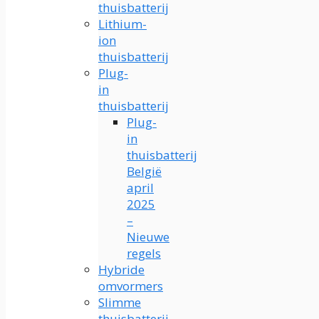
thuisbatterij
Lithium-
ion
thuisbatterij
Plug-
in
thuisbatterij
Plug-
in
thuisbatterij
België
april
2025
–
Nieuwe
regels
Hybride
omvormers
Slimme
thuisbatterij