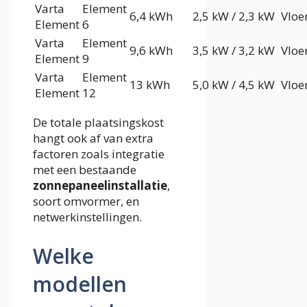
Varta
Element
6,4 kWh
2,5 kW / 2,3 kW
Vloe
Element
6
Varta
Element
9,6 kWh
3,5 kW / 3,2 kW
Vloe
Element
9
Varta
Element
13 kWh
5,0 kW / 4,5 kW
Vloe
Element
12
De totale plaatsingskost
hangt ook af van extra
factoren zoals integratie
met een bestaande
zonnepaneelinstallatie
,
soort omvormer, en
netwerkinstellingen.
Welke
modellen