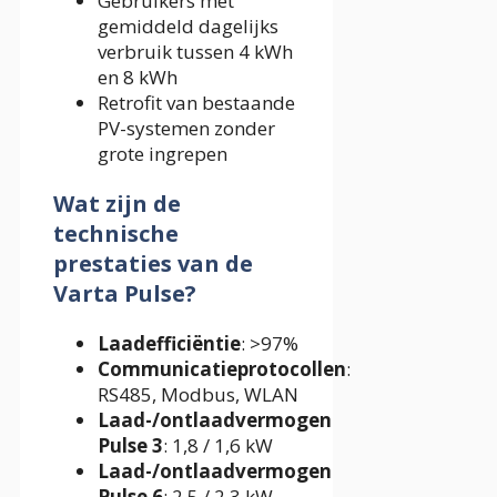
Gebruikers met
gemiddeld dagelijks
verbruik tussen 4 kWh
en 8 kWh
Retrofit van bestaande
PV-systemen zonder
grote ingrepen
Wat zijn de
technische
prestaties van de
Varta Pulse?
Laadefficiëntie
: >97%
Communicatieprotocollen
:
RS485, Modbus, WLAN
Laad-/ontlaadvermogen
Pulse 3
: 1,8 / 1,6 kW
Laad-/ontlaadvermogen
Pulse 6
: 2,5 / 2,3 kW