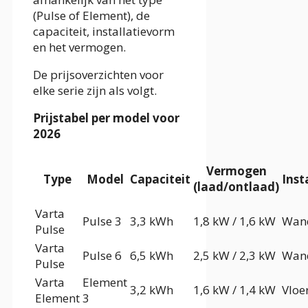
(Pulse of Element), de
capaciteit, installatievorm
en het vermogen.
De prijsoverzichten voor
elke serie zijn als volgt.
Prijstabel per model voor
2026
Vermogen
Type
Model
Capaciteit
Inst
(laad/ontlaad)
Varta
Pulse 3
3,3 kWh
1,8 kW / 1,6 kW
Wan
Pulse
Varta
Pulse 6
6,5 kWh
2,5 kW / 2,3 kW
Wan
Pulse
Varta
Element
3,2 kWh
1,6 kW / 1,4 kW
Vloe
Element
3