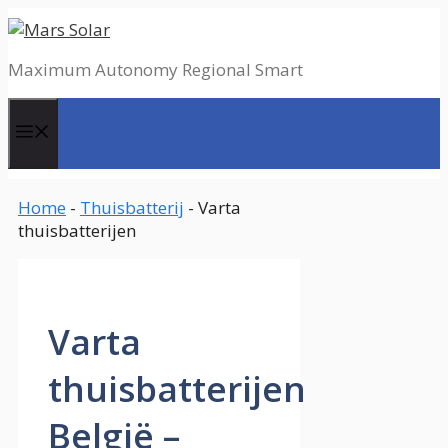
Spring
naar
de
Maximum Autonomy Regional Smart
inhoud
Menu
Home
-
Thuisbatterij
-
Varta
thuisbatterijen
Varta
thuisbatterijen
België –